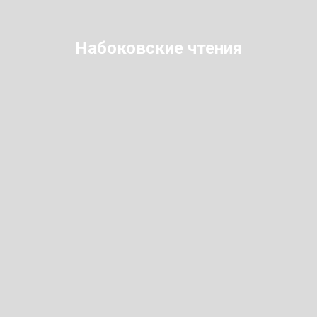
Набоковские чтения
ые научная конференция, фестивал