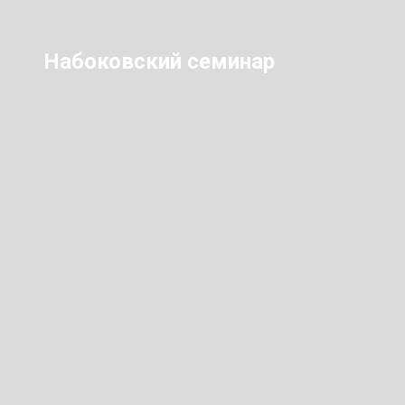
Набоковский семинар
ь и семинар,