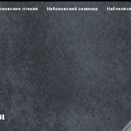
оковские чтения
Набоковский семинар
Набоковск
я